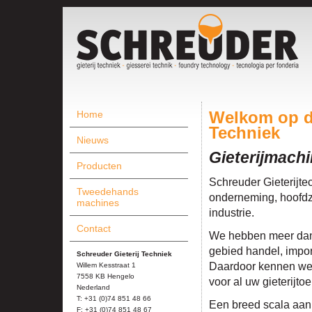
Home
Welkom op de
Techniek
Nieuws
Gieterijmach
Producten
Schreuder Gieterijte
Tweedehands
onderneming, hoofdzak
machines
industrie.
Contact
We hebben meer dan 3
gebied handel, import
Schreuder Gieterij Techniek
Daardoor kennen we 
Willem Kesstraat 1
7558 KB Hengelo
voor al uw gieterijto
Nederland
T: +31 (0)74 851 48 66
Een breed scala aan
F: +31 (0)74 851 48 67