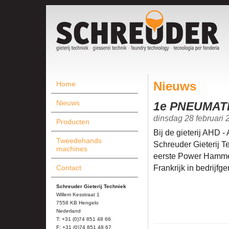
Home
Nieuws
Nieuws
1e PNEUMAT
dinsdag 28 februari 
Producten
Bij de gieterij AHD -
Tweedehands
Schreuder Gieterij T
machines
eerste Power Hamme
Contact
Frankrijk in bedrijf
Schreuder Gieterij Techniek
Willem Kesstraat 1
7558 KB Hengelo
Nederland
T: +31 (0)74 851 48 66
F: +31 (0)74 851 48 67