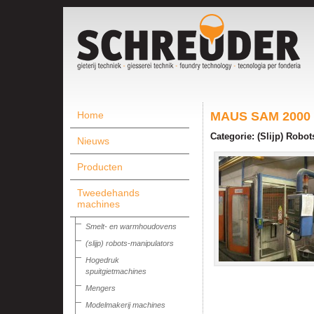
Home
MAUS SAM 2000 U
Categorie: (Slijp) Robo
Nieuws
Producten
Tweedehands
machines
Smelt- en warmhoudovens
(slijp) robots-manipulators
Hogedruk
spuitgietmachines
Mengers
Modelmakerij machines