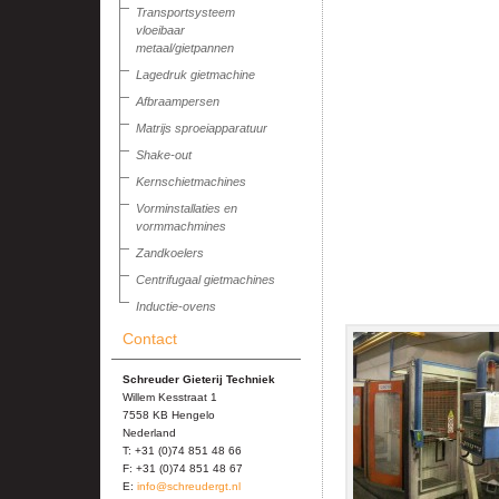
Transportsysteem
vloeibaar
metaal/gietpannen
Lagedruk gietmachine
Afbraampersen
Matrijs sproeiapparatuur
Shake-out
Kernschietmachines
Vorminstallaties en
vormmachmines
Zandkoelers
Centrifugaal gietmachines
Inductie-ovens
Contact
Schreuder Gieterij Techniek
Willem Kesstraat 1
7558 KB Hengelo
Nederland
T: +31 (0)74 851 48 66
F: +31 (0)74 851 48 67
E:
info@schreudergt.nl